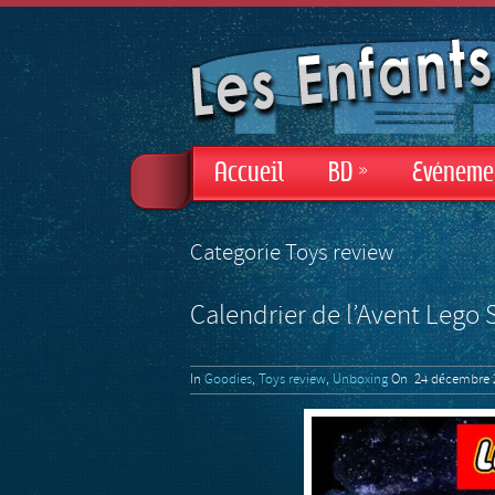
Accueil
BD
»
Evéneme
Categorie Toys review
Calendrier de l’Avent Lego 
In
Goodies
,
Toys review
,
Unboxing
On 24 décembre 