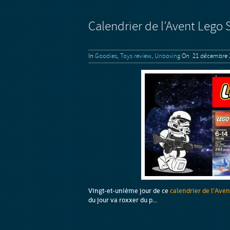
Calendrier de l’Avent Lego 
In
Goodies
,
Toys review
,
Unboxing
On 21 décembre 
Vingt-et-unième jour de ce
calendrier de l’Ave
du jour va roxxer du p...