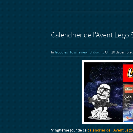
Calendrier de l’Avent Lego 
In
Goodies
,
Toys review
,
Unboxing
On 20 décembre 
Vingtième jour de ce
calendrier de l’Avent Lego