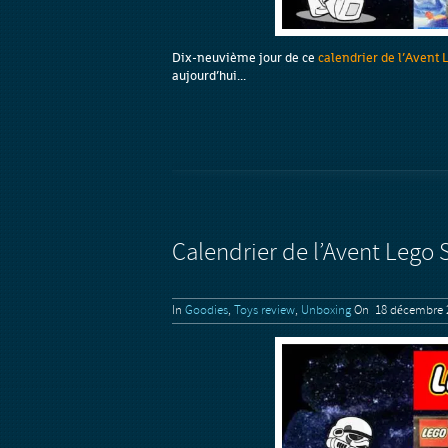
D
ix-neuvième
jour de ce
calendrier de l’Avent 
aujourd’hui...
Calendrier de l’Avent Lego 
In
Goodies
,
Toys review
,
Unboxing
On 18 décembre 