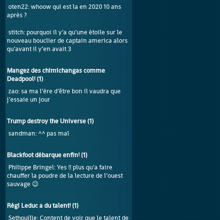
oten22
: whoow qui est la en 2020 10 ans
après ?
stitch
: pourquoi il y’a qu’une étoile sur le
nouveau bouclier de captain america alors
qu’avant il y’en avait 3
Mangez des chimichangas comme
Deadpool!
(
1
)
zao
: sa ma l’ère d’être bon il vaudra que
j’essaie un jour
Trump destroy the Universe
(
1
)
sandman
: ^^ pas mal
Blackfoot débarque enfin!
(
1
)
Philippe Bringel
: Yes !! plus qu’a faire
chauffer la poudre de la lecture de l’ouest
sauvage 😉
Régi Leduc a du talent!
(
1
)
Sethouille
: Content de voir que le talent de