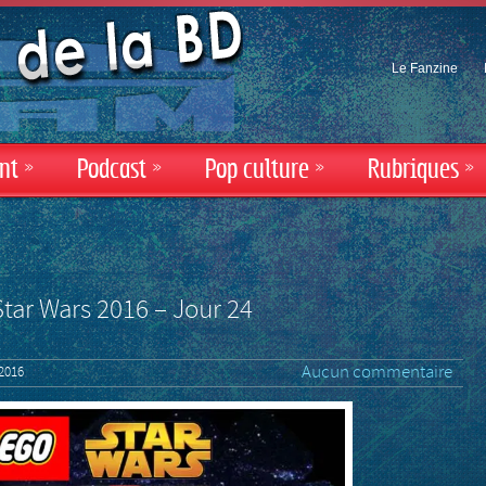
Le Fanzine
nt
»
Podcast
»
Pop culture
»
Rubriques
»
Star Wars 2016 – Jour 24
Aucun commentaire
2016