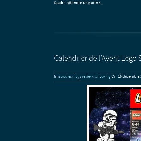
faudra attendre une anné...
Calendrier de l’Avent Lego 
In
Goodies
,
Toys review
,
Unboxing
On 19 décembre 