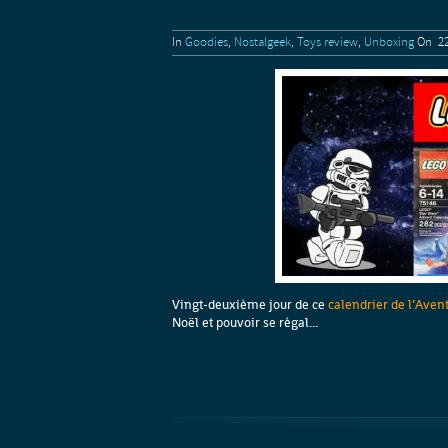
In
Goodies
,
Nostalgeek
,
Toys review
,
Unboxing
On 22
Vingt-deuxième jour de ce
calendrier de l’Aven
Noël et pouvoir se régal...