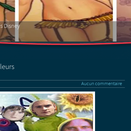
es Disney
ub
leurs
Aucun commentaire