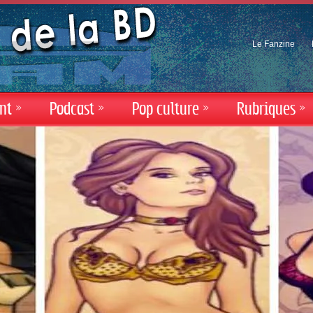
Le Fanzine
nt
»
Podcast
»
Pop culture
»
Rubriques
»