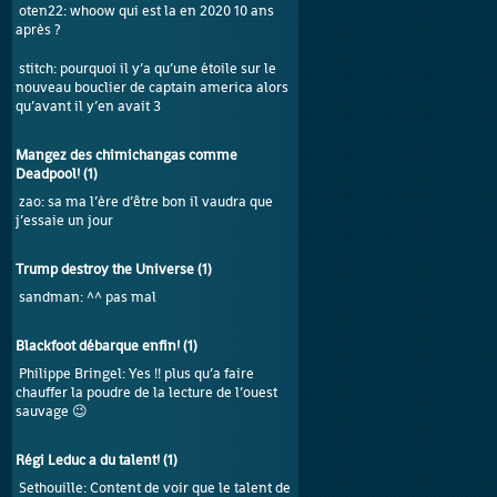
oten22
: whoow qui est la en 2020 10 ans
après ?
stitch
: pourquoi il y’a qu’une étoile sur le
nouveau bouclier de captain america alors
qu’avant il y’en avait 3
Mangez des chimichangas comme
Deadpool!
(
1
)
zao
: sa ma l’ère d’être bon il vaudra que
j’essaie un jour
Trump destroy the Universe
(
1
)
sandman
: ^^ pas mal
Blackfoot débarque enfin!
(
1
)
Philippe Bringel
: Yes !! plus qu’a faire
chauffer la poudre de la lecture de l’ouest
sauvage 😉
Régi Leduc a du talent!
(
1
)
Sethouille
: Content de voir que le talent de