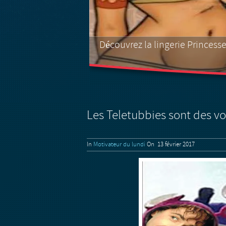
Découvrez la lingerie Princess
Dragon Ball Super star de la p
1
2
3
4
5
Les Teletubbies sont des vo
In
Motivateur du lundi
On 13 février 2017