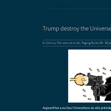
Trump destroy the Univers
In
Comics
,
Pan dans ta bulle!
,
Raging-Bulles
On 20 ja
Aujourd’hui a eu lieu l’investiture du 45e prési