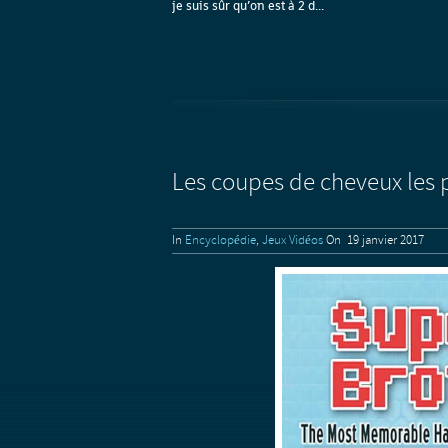
je suis sûr qu’on est à 2 d...
Les coupes de cheveux les p
In
Encyclopédie
,
Jeux Vidéos
On 19 janvier 2017