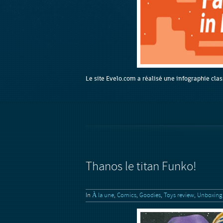
Le site Evelo.com a réalisé une infographie class
Thanos le titan Funko!
In
À la une
,
Comics
,
Goodies
,
Toys review
,
Unboxing