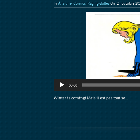
In
À la une
,
Comics
,
Raging-Bulles
On 24 octobre 20
Lecteur
00:00
audio
Winter is coming! Mais il est pas tout se...