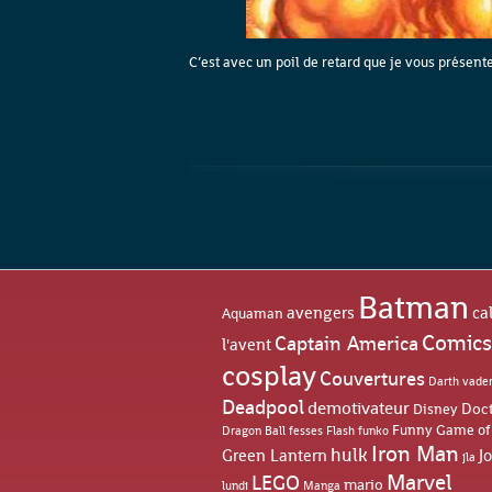
C’est avec un poil de retard que je vous présent
Batman
avengers
ca
Aquaman
Comics
Captain America
l'avent
cosplay
Couvertures
Darth vade
Deadpool
demotivateur
Doc
Disney
Game of
Funny
Dragon Ball
fesses
funko
Flash
Iron Man
hulk
Green Lantern
J
jla
Marvel
LEGO
mario
lundi
Manga