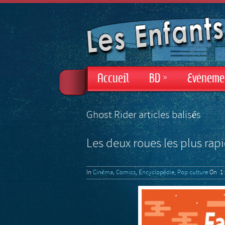
Accueil
BD
»
Evéneme
Ghost Rider articles balisés
Les deux roues les plus rap
In
Cinéma
,
Comics
,
Encyclopédie
,
Pop culture
On 1 