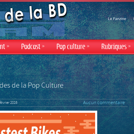
Le Fanzine
nt
»
Podcast
»
Pop culture
»
Rubriques
»
ides de la Pop Culture
Aucun commentaire
février 2016