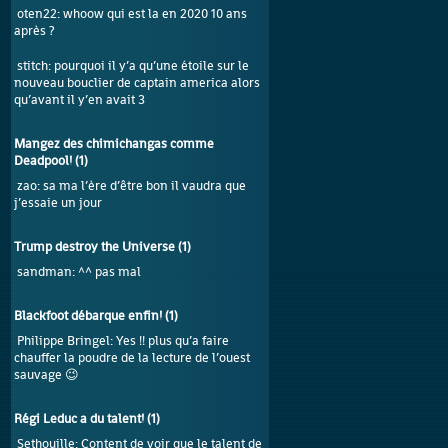
oten22
: whoow qui est la en 2020 10 ans
après ?
stitch
: pourquoi il y’a qu’une étoile sur le
nouveau bouclier de captain america alors
qu’avant il y’en avait 3
Mangez des chimichangas comme
Deadpool!
(
1
)
zao
: sa ma l’ère d’être bon il vaudra que
j’essaie un jour
Trump destroy the Universe
(
1
)
sandman
: ^^ pas mal
Blackfoot débarque enfin!
(
1
)
Philippe Bringel
: Yes !! plus qu’a faire
chauffer la poudre de la lecture de l’ouest
sauvage 😉
Régi Leduc a du talent!
(
1
)
Sethouille
: Content de voir que le talent de