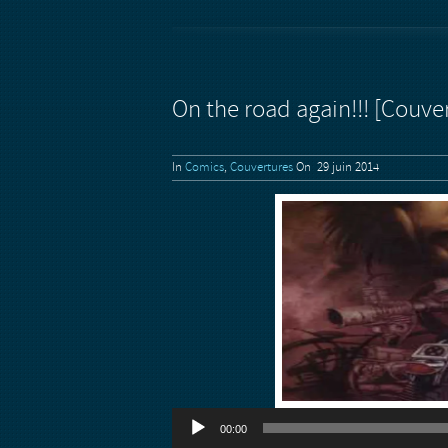
On the road again!!! [Couve
In
Comics
,
Couvertures
On 29 juin 2014
Lecteur
00:00
audio