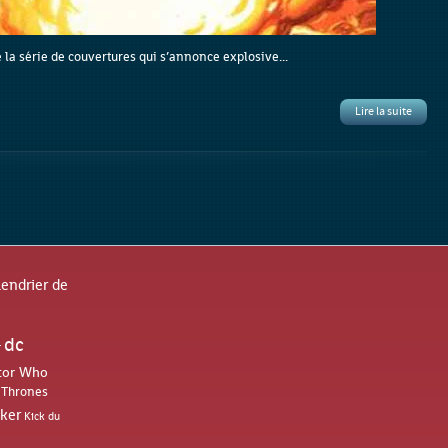
e la série de couvertures qui s’annonce explosive...
Lire la suite
lendrier de
dc
r
tor Who
 Thrones
oker
Kick du