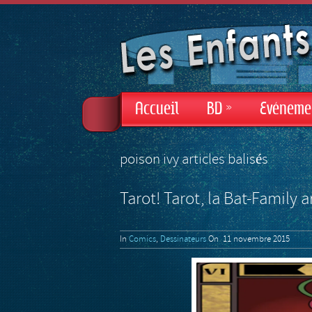
Accueil
BD
»
Evéneme
poison ivy articles balisés
Tarot! Tarot, la Bat-Family a
In
Comics
,
Dessinateurs
On 11 novembre 2015