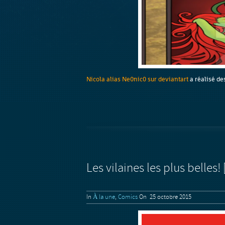
Nicola alias Ne0nic0 sur deviantart
a réalisé des
Les vilaines les plus belles!
In
À la une
,
Comics
On 25 octobre 2015