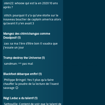
oten22
: whoow qui est la en 2020 10 ans
après ?
stitch
: pourquoi il y’a qu’une étoile sur le
nouveau bouclier de captain america alors
qu’avant il y’en avait 3
Mangez des chimichangas comme
Deadpool!
(
1
)
zao
: sa ma l’ère d’être bon il vaudra que
j’essaie un jour
Trump destroy the Universe
(
1
)
sandman
: ^^ pas mal
Blackfoot débarque enfin!
(
1
)
Philippe Bringel
: Yes !! plus qu’a faire
chauffer la poudre de la lecture de l’ouest
sauvage 😉
Régi Leduc a du talent!
(
1
)
Sethouille
: Content de voir que le talent de