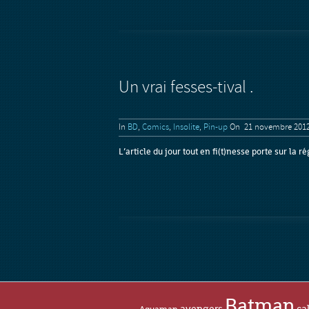
Un vrai fesses-tival .
In
BD
,
Comics
,
Insolite
,
Pin-up
On 21 novembre 201
L’article du jour tout en fi(t)nesse porte sur la
Batman