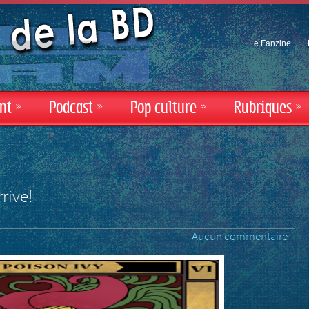
Le Fanzine
nt
»
Podcast
»
Pop culture
»
Rubriques
»
rrive!
Aucun commentaire