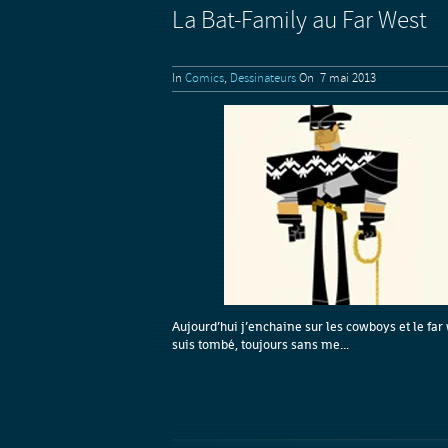
La Bat-Family au Far West
In
Comics
,
Dessinateurs
On 7 mai 2013
Aujourd’hui j’enchaine sur les cowboys et le far
suis tombé, toujours sans me...