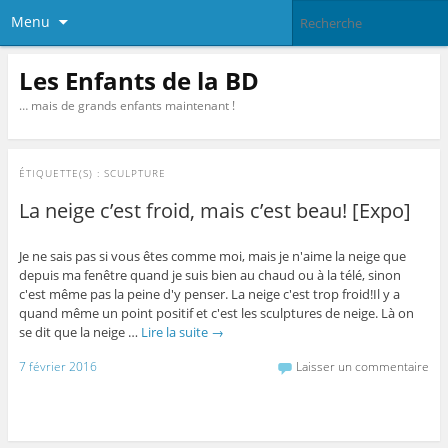
Menu
Les Enfants de la BD
… mais de grands enfants maintenant !
ÉTIQUETTE(S) :
SCULPTURE
La neige c’est froid, mais c’est beau! [Expo]
Je ne sais pas si vous êtes comme moi, mais je n'aime la neige que
depuis ma fenêtre quand je suis bien au chaud ou à la télé, sinon
c'est même pas la peine d'y penser. La neige c'est trop froid!Il y a
quand même un point positif et c'est les sculptures de neige. Là on
se dit que la neige …
Lire la suite
→
7 février 2016
Laisser un commentaire