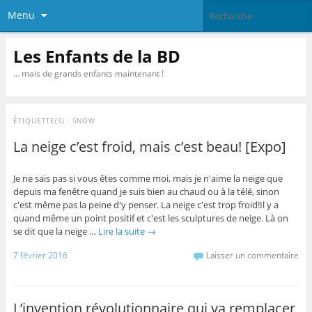
Menu
Les Enfants de la BD
… mais de grands enfants maintenant !
ÉTIQUETTE(S) :
SNOW
La neige c’est froid, mais c’est beau! [Expo]
Je ne sais pas si vous êtes comme moi, mais je n'aime la neige que
depuis ma fenêtre quand je suis bien au chaud ou à la télé, sinon
c'est même pas la peine d'y penser. La neige c'est trop froid!Il y a
quand même un point positif et c'est les sculptures de neige. Là on
se dit que la neige …
Lire la suite
→
7 février 2016
Laisser un commentaire
L’invention révolutionnaire qui va remplacer