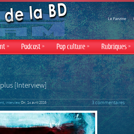
Le Fanzine
nt
»
Podcast
»
Pop culture
»
Rubriques
»
plus [Interview]
3 commentaires
nt
,
interview
On 14 avril 2016