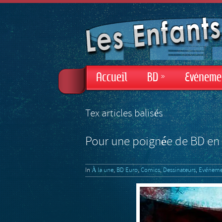
Accueil
BD
»
Evéneme
Tex articles balisés
Pour une poignée de BD en 
In
À la une
,
BD Euro
,
Comics
,
Dessinateurs
,
Evéneme