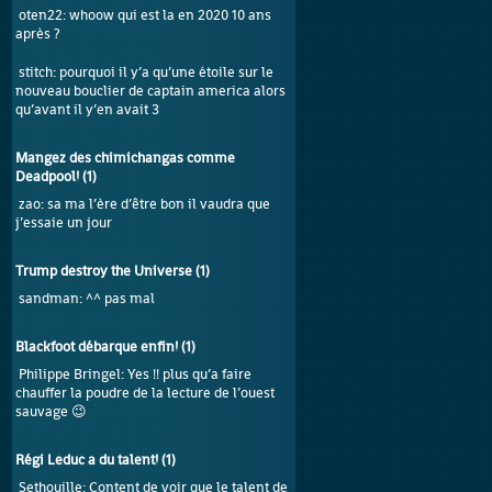
oten22
: whoow qui est la en 2020 10 ans
après ?
stitch
: pourquoi il y’a qu’une étoile sur le
nouveau bouclier de captain america alors
qu’avant il y’en avait 3
Mangez des chimichangas comme
Deadpool!
(
1
)
zao
: sa ma l’ère d’être bon il vaudra que
j’essaie un jour
Trump destroy the Universe
(
1
)
sandman
: ^^ pas mal
Blackfoot débarque enfin!
(
1
)
Philippe Bringel
: Yes !! plus qu’a faire
chauffer la poudre de la lecture de l’ouest
sauvage 😉
Régi Leduc a du talent!
(
1
)
Sethouille
: Content de voir que le talent de