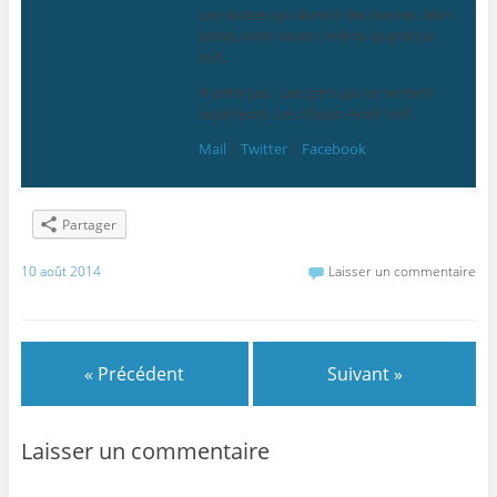
Les siestes qui durent des heures. Mes
potes.Avoir raison, même quand j’ai
tort.
N’aime pas : Les gens qui se sentent
supérieurs. Les choux. Avoir tort.
Mail
|
Twitter
|
Facebook
Partager
10 août 2014
Laisser un commentaire
« Précédent
Suivant »
Laisser un commentaire