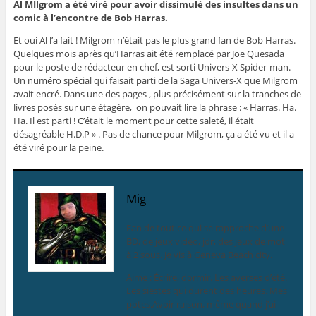
Al MIlgrom a été viré pour avoir dissimulé des insultes dans un
comic à l’encontre de Bob Harras.
Et oui Al l’a fait ! Milgrom n’était pas le plus grand fan de Bob Harras.
Quelques mois après qu’Harras ait été remplacé par Joe Quesada
pour le poste de rédacteur en chef, est sorti Univers-X Spider-man.
Un numéro spécial qui faisait parti de la Saga Univers-X que Milgrom
avait encré. Dans une des pages , plus précisément sur la tranches de
livres posés sur une étagère, on pouvait lire la phrase : « Harras. Ha.
Ha. Il est parti ! C’était le moment pour cette saleté, il était
désagréable H.D.P » . Pas de chance pour Milgrom, ça a été vu et il a
été viré pour la peine.
Mig
Fan de tout ce qui se rapproche d’une
BD, de jeux vidéo, jdr, des jeux de mot
à 2 sous. Je vis à Geneva Beach city.
Aime : Écrire, dormir. Les averses d’été.
Les siestes qui durent des heures. Mes
potes.Avoir raison, même quand j’ai