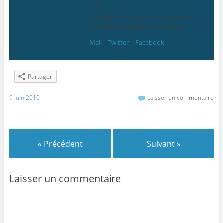
tort.
N’aime pas : Les gens qui se sentent
supérieurs. Les choux. Avoir tort.
Mail
|
Twitter
|
Facebook
Partager
9 juin 2010
Laisser un commentaire
« Précédent
Suivant »
Laisser un commentaire