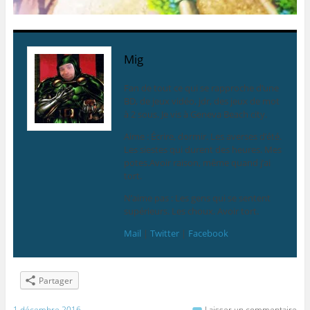
Mig
Fan de tout ce qui se rapproche d’une
BD, de jeux vidéo, jdr, des jeux de mot
à 2 sous. Je vis à Geneva Beach city.
Aime : Écrire, dormir. Les averses d’été.
Les siestes qui durent des heures. Mes
potes.Avoir raison, même quand j’ai
tort.
N’aime pas : Les gens qui se sentent
supérieurs. Les choux. Avoir tort.
Mail
|
Twitter
|
Facebook
Partager
1 décembre 2016
Laisser un commentaire