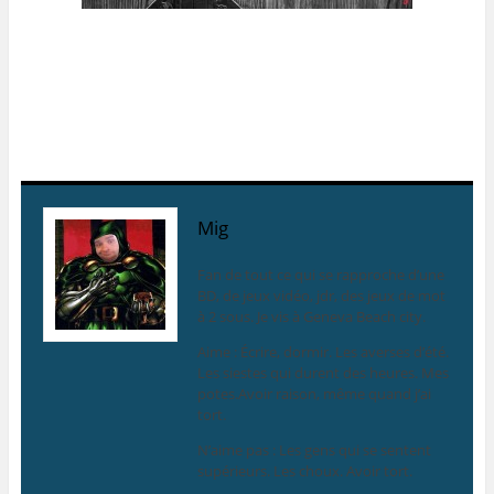
Mig
Fan de tout ce qui se rapproche d’une
BD, de jeux vidéo, jdr, des jeux de mot
à 2 sous. Je vis à Geneva Beach city.
Aime : Écrire, dormir. Les averses d’été.
Les siestes qui durent des heures. Mes
potes.Avoir raison, même quand j’ai
tort.
N’aime pas : Les gens qui se sentent
supérieurs. Les choux. Avoir tort.