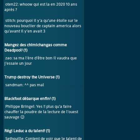
oten22
: whoow qui est la en 2020 10 ans
après ?
stitch
: pourquoi il y’a qu’une étoile sur le
nouveau bouclier de captain america alors
qu’avant il y’en avait 3
Mangez des chimichangas comme
Deadpool!
(
1
)
zao
: sa ma l’ère d’être bon il vaudra que
j’essaie un jour
Trump destroy the Universe
(
1
)
sandman
: ^^ pas mal
Blackfoot débarque enfin!
(
1
)
Philippe Bringel
: Yes !! plus qu’a faire
chauffer la poudre de la lecture de l’ouest
sauvage 😉
Régi Leduc a du talent!
(
1
)
Sethouille
: Content de voir que le talent de