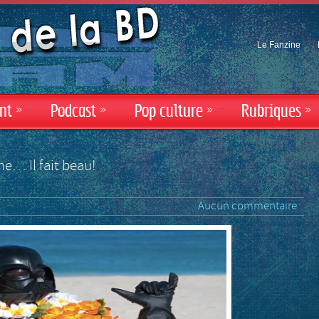
Le Fanzine
nt
»
Podcast
»
Pop culture
»
Rubriques
»
ne… Il fait beau!
Aucun commentaire