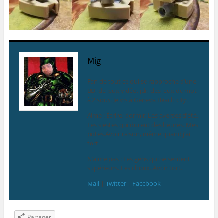
Mig
Fan de tout ce qui se rapproche d’une
BD, de jeux vidéo, jdr, des jeux de mot
à 2 sous. Je vis à Geneva Beach city.
Aime : Écrire, dormir. Les averses d’été.
Les siestes qui durent des heures. Mes
potes.Avoir raison, même quand j’ai
tort.
N’aime pas : Les gens qui se sentent
supérieurs. Les choux. Avoir tort.
Mail
|
Twitter
|
Facebook
Partager