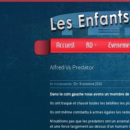
Accueil
BD
»
Evéneme
Alfred Vs Predator
In
Inclassables
On 9 octobre 2010
Dans le coin gauche nous avons un membre de la
Ils ont traqué et chassé toutes les bébêtes les p
Ils ont même combattu à armes égales les redou
N’oublions pas que les predators ont un arsenal
et une force largement au-dessus d’un humain 