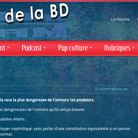
Le Fanzine
nt
»
Podcast
»
Pop culture
»
Rubriques
»
3 commentaires
 race la plus dangereuse de l’univers: les
predators
.
lus dangereuses de l’univers qu’ils ont pu trouver.
tables Aliens.
 hyper sophistiqué. sans parler d’une constitution équivalente à un panzer
normal.