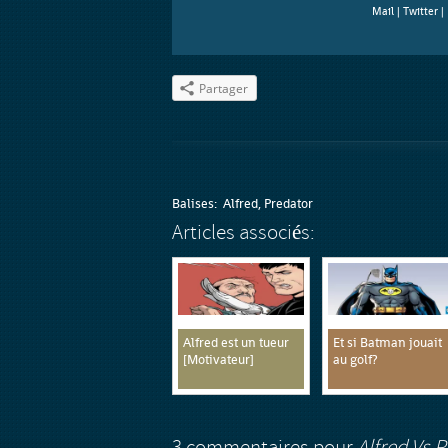
Mail
|
Twitter
|
Partager
Balises:
Alfred
,
Predator
Articles associés:
Alfred est un tueur
Et si Batman jouait
[Motivateur]
au golf?