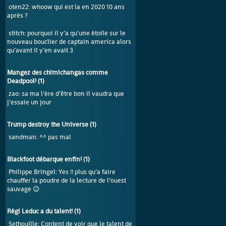
oten22
: whoow qui est la en 2020 10 ans
après ?
stitch
: pourquoi il y’a qu’une étoile sur le
nouveau bouclier de captain america alors
qu’avant il y’en avait 3
Mangez des chimichangas comme
Deadpool!
(
1
)
zao
: sa ma l’ère d’être bon il vaudra que
j’essaie un jour
Trump destroy the Universe
(
1
)
sandman
: ^^ pas mal
Blackfoot débarque enfin!
(
1
)
Philippe Bringel
: Yes !! plus qu’a faire
chauffer la poudre de la lecture de l’ouest
sauvage 😉
Régi Leduc a du talent!
(
1
)
Sethouille
: Content de voir que le talent de