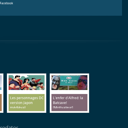
Facebook
Les personnages DC
L'enfer d'Alfred: la
version Japon
Batcave!
médiéval
[Motivateur]