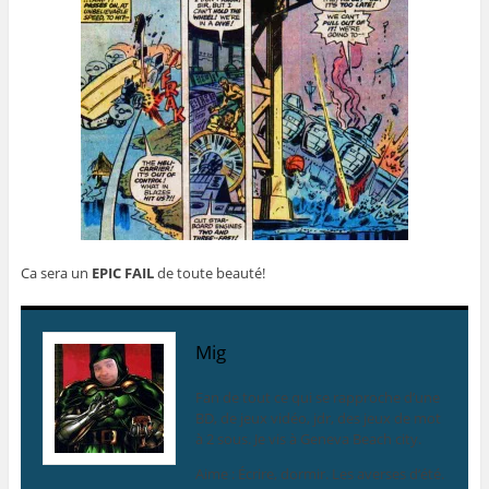
Ca sera un
EPIC FAIL
de toute beauté!
Mig
Fan de tout ce qui se rapproche d’une
BD, de jeux vidéo, jdr, des jeux de mot
à 2 sous. Je vis à Geneva Beach city.
Aime : Écrire, dormir. Les averses d’été.