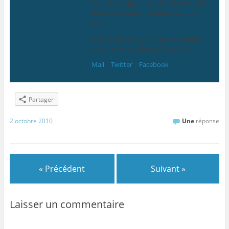
Les siestes qui durent des heures. Mes
potes.Avoir raison, même quand j’ai
tort.
N’aime pas : Les gens qui se sentent
supérieurs. Les choux. Avoir tort.
Mail
|
Twitter
|
Facebook
Partager
2 octobre 2010
Une
réponse
« Précédent
Suivant »
Laisser un commentaire