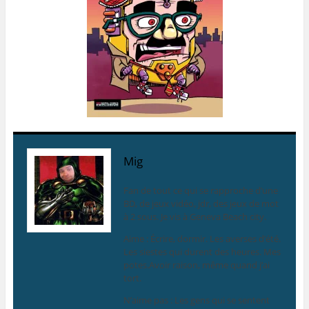
Mig
Fan de tout ce qui se rapproche d’une
BD, de jeux vidéo, jdr, des jeux de mot
à 2 sous. Je vis à Geneva Beach city.
Aime : Écrire, dormir. Les averses d’été.
Les siestes qui durent des heures. Mes
potes.Avoir raison, même quand j’ai
tort.
N’aime pas : Les gens qui se sentent