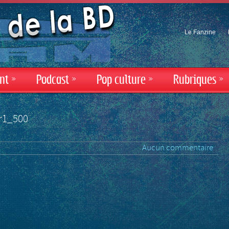
Le Fanzine
nt
»
Podcast
»
Pop culture
»
Rubriques
»
r1_500
Aucun commentaire