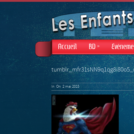
Accueil
BD
»
Evéneme
tumblr_mfr31sNN9q1qg8i80o5_
In
On 2 mai 2015