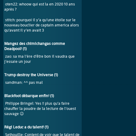
oten22
: whoow qui est la en 2020 10 ans
après ?
stitch
: pourquoi il y’a qu’une étoile sur le
nouveau bouclier de captain america alors
qu’avant il y’en avait 3
Mangez des chimichangas comme
Deadpool!
(
1
)
zao
: sa ma l’ère d’être bon il vaudra que
j’essaie un jour
Trump destroy the Universe
(
1
)
sandman
: ^^ pas mal
Blackfoot débarque enfin!
(
1
)
Philippe Bringel
: Yes !! plus qu’a faire
chauffer la poudre de la lecture de l’ouest
sauvage 😉
Régi Leduc a du talent!
(
1
)
Sethouille
: Content de voir que le talent de