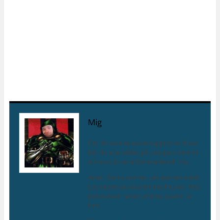
Mig
Fan de tout ce qui se rapproche d’une
BD, de jeux vidéo, jdr, des jeux de mot
à 2 sous. Je vis à Geneva Beach city.
Aime : Écrire, dormir. Les averses d’été.
Les siestes qui durent des heures. Mes
potes.Avoir raison, même quand j’ai
tort.