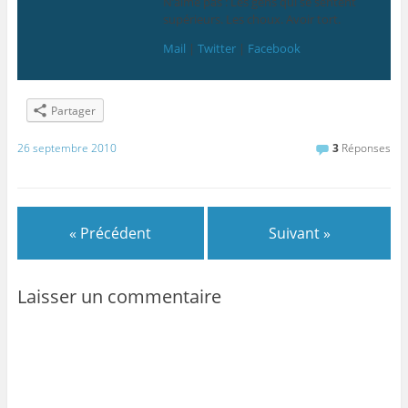
N’aime pas : Les gens qui se sentent
supérieurs. Les choux. Avoir tort.
Mail
|
Twitter
|
Facebook
Partager
26 septembre 2010
3
Réponses
« Précédent
Suivant »
Laisser un commentaire