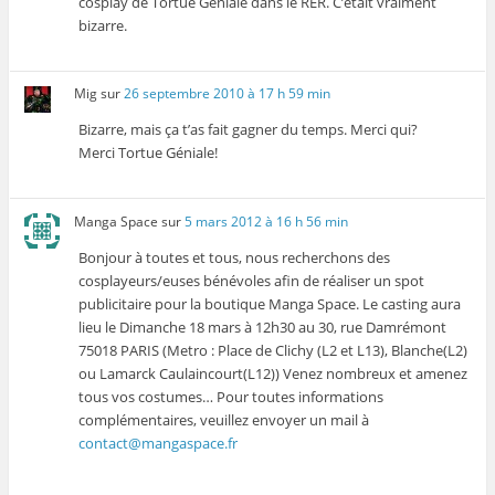
cosplay de Tortue Géniale dans le RER. C’était vraiment
bizarre.
Mig
sur
26 septembre 2010 à 17 h 59 min
Bizarre, mais ça t’as fait gagner du temps. Merci qui?
Merci Tortue Géniale!
Manga Space
sur
5 mars 2012 à 16 h 56 min
Bonjour à toutes et tous, nous recherchons des
cosplayeurs/euses bénévoles afin de réaliser un spot
publicitaire pour la boutique Manga Space. Le casting aura
lieu le Dimanche 18 mars à 12h30 au 30, rue Damrémont
75018 PARIS (Metro : Place de Clichy (L2 et L13), Blanche(L2)
ou Lamarck Caulaincourt(L12)) Venez nombreux et amenez
tous vos costumes… Pour toutes informations
complémentaires, veuillez envoyer un mail à
contact@mangaspace.fr