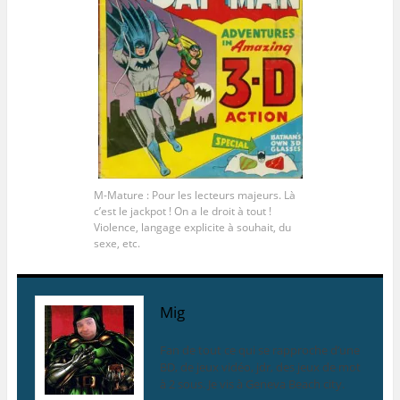
M-Mature : Pour les lecteurs majeurs. Là
c’est le jackpot ! On a le droit à tout !
Violence, langage explicite à souhait, du
sexe, etc.
Mig
Fan de tout ce qui se rapproche d’une
BD, de jeux vidéo, jdr, des jeux de mot
à 2 sous. Je vis à Geneva Beach city.