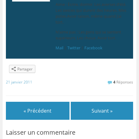
Aime : Écrire, dormir. Les averses d’été.
Les siestes qui durent des heures. Mes
potes.Avoir raison, même quand j’ai
tort.
N’aime pas : Les gens qui se sentent
supérieurs. Les choux. Avoir tort.
Mail
|
Twitter
|
Facebook
Partager
21 janvier 2011
4
Réponses
« Précédent
Suivant »
Laisser un commentaire