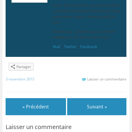
Aime : Écrire, dormir. Les averses d’été.
Les siestes qui durent des heures. Mes
potes.Avoir raison, même quand j’ai
tort.
N’aime pas : Les gens qui se sentent
supérieurs. Les choux. Avoir tort.
Mail
|
Twitter
|
Facebook
Partager
3 novembre 2015
Laisser un commentaire
« Précédent
Suivant »
Laisser un commentaire