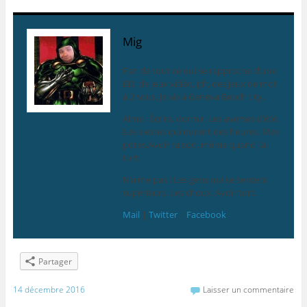
Mig
Fan de tout ce qui se rapproche d’une
BD, de jeux vidéo, jdr, des jeux de mot
à 2 sous. Je vis à Geneva Beach city.
Aime : Écrire, dormir. Les averses d’été.
Les siestes qui durent des heures. Mes
potes.Avoir raison, même quand j’ai
tort.
N’aime pas : Les gens qui se sentent
supérieurs. Les choux. Avoir tort.
Mail
|
Twitter
|
Facebook
Partager
14 décembre 2016
Laisser un commentaire