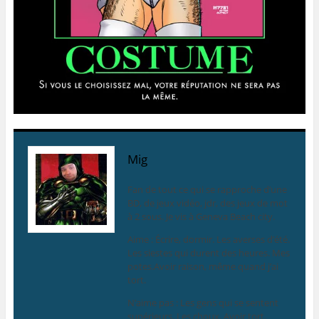
Mig
Fan de tout ce qui se rapproche d’une
BD, de jeux vidéo, jdr, des jeux de mot
à 2 sous. Je vis à Geneva Beach city.
Aime : Écrire, dormir. Les averses d’été.
Les siestes qui durent des heures. Mes
potes.Avoir raison, même quand j’ai
tort.
N’aime pas : Les gens qui se sentent
supérieurs. Les choux. Avoir tort.