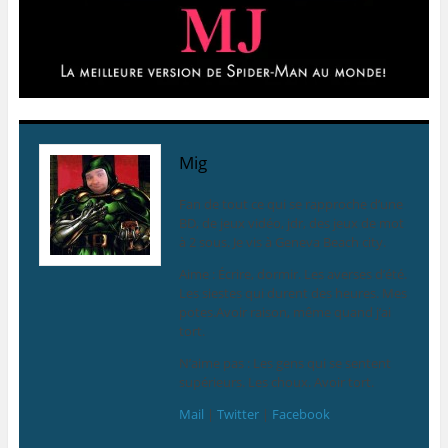
Mig
Fan de tout ce qui se rapproche d’une
BD, de jeux vidéo, jdr, des jeux de mot
à 2 sous. Je vis à Geneva Beach city.
Aime : Écrire, dormir. Les averses d’été.
Les siestes qui durent des heures. Mes
potes.Avoir raison, même quand j’ai
tort.
N’aime pas : Les gens qui se sentent
supérieurs. Les choux. Avoir tort.
Mail
|
Twitter
|
Facebook