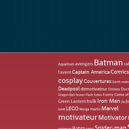
Batman
avengers
ca
Aquaman
Comics
Captain America
l'avent
cosplay
Couvertures
Darth vade
Deadpool
demotivateur
Doc
Disney
Game of
Funny
Dragon Ball
fesses
funko
Flash
Iron Man
hulk
Green Lantern
J
jla
Marvel
LEGO
mario
lundi
Manga
motivateur
Motivator
Spider-man
Robin
sexy
pokemon