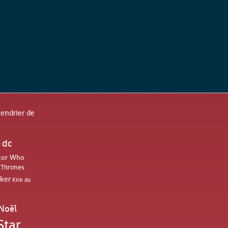
lendrier de
dc
r
tor Who
 Thrones
oker
Kick du
Noël
Star