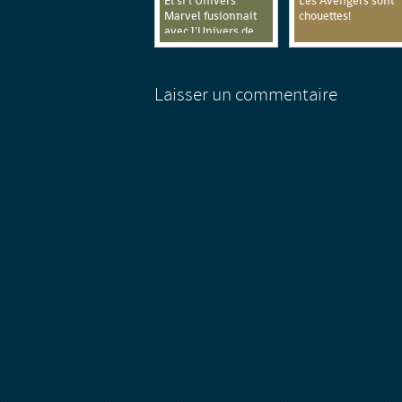
Et si l'Univers
Les Avengers sont
Marvel fusionnait
chouettes!
avec l'Univers de
Gundam?
Laisser un commentaire