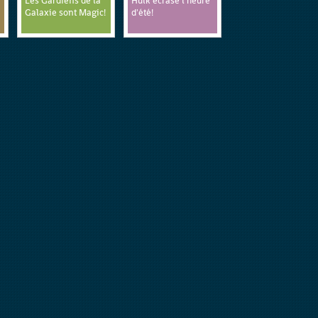
Les Gardiens de la
Hulk écrase l'heure
Galaxie sont Magic!
d'été!