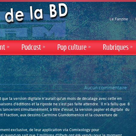
Le Fanzine
nt
»
Podcast
»
Pop culture
»
Rubriques
»
Aucun commentaire
 que la version digitale n’aurait qu’un mois de décalage avec celle en
isons d’éditions et la riposte ne s’est pas faite attendre. Il n’a fallu que 8
lanceront simultanément, à titre d’essai, la version papier et digitale du
tt Fraction, aux dessins Carmine Giandomenico et la couverture de
moment exclusive, de leur application via Comixology pour
al quand on sait que 2 millions d’iPads ont été vendu pour le moment