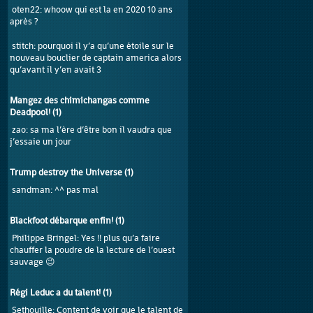
oten22
: whoow qui est la en 2020 10 ans
après ?
stitch
: pourquoi il y’a qu’une étoile sur le
nouveau bouclier de captain america alors
qu’avant il y’en avait 3
Mangez des chimichangas comme
Deadpool!
(
1
)
zao
: sa ma l’ère d’être bon il vaudra que
j’essaie un jour
Trump destroy the Universe
(
1
)
sandman
: ^^ pas mal
Blackfoot débarque enfin!
(
1
)
Philippe Bringel
: Yes !! plus qu’a faire
chauffer la poudre de la lecture de l’ouest
sauvage 😉
Régi Leduc a du talent!
(
1
)
Sethouille
: Content de voir que le talent de