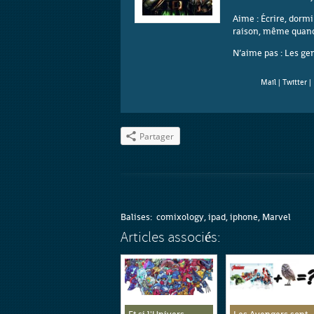
Aime : Écrire, dormi
raison, même quand j
N’aime pas : Les gen
Mail
|
Twitter
|
Partager
Balises:
comixology
,
ipad
,
iphone
,
Marvel
Articles associés: