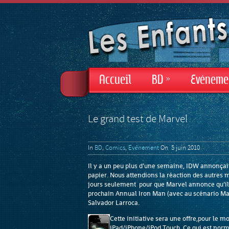
Accueil
BD
»
Evéneme
Le grand test de Marvel
In
BD
,
Comics
,
Evénement
On 5 juin 2010
Il y a un peu plus d’une semaine, IDW annonçait
papier. Nous attendions la réaction des autres ma
jours seulement pour que Marvel annonce qu’ils 
prochain Annual Iron Man (avec au scénario Ma
Salvador Larroca.
Cette initiative sera une offre,pour le 
iPad/iPhone/iPod Touch. Ce qui est norm