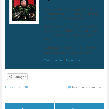
Fan de tout ce qui se rapproche d’une
BD, de jeux vidéo, jdr, des jeux de mot
à 2 sous. Je vis à Geneva Beach city.
Aime : Écrire, dormir. Les averses d’été.
Les siestes qui durent des heures. Mes
potes.Avoir raison, même quand j’ai
tort.
N’aime pas : Les gens qui se sentent
supérieurs. Les choux. Avoir tort.
Mail
|
Twitter
|
Facebook
Partager
15 novembre 2015
Laisser un commentaire